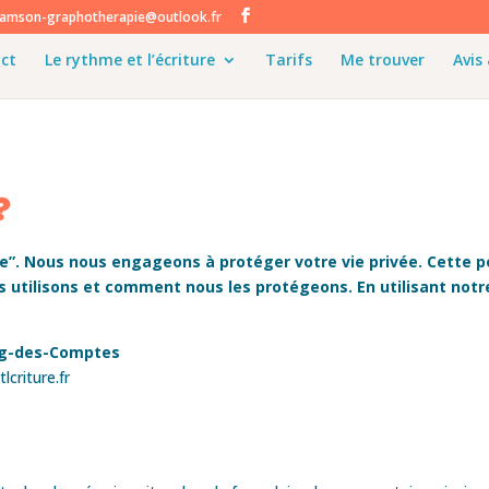
samson-graphotherapie@outlook.fr
ct
Le rythme et l’écriture
Tarifs
Me trouver
Avis
?
re”. Nous nous engageons à protéger votre vie privée. Cette po
utilisons et comment nous les protégeons. En utilisant notre
urg-des-Comptes
lcriture.fr